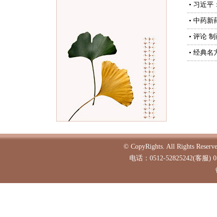
• 习近
• 中药
• 评论
• 经典
© CopyRights. All Ri
电话：0512-52825242(客服) 