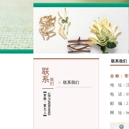
全 称： 
联系我们
地 址：江
电 话：051
邮 编：21
网 址：
h