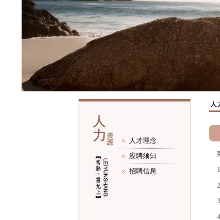
人才理念
致
应聘须知
1
招聘信息
2
3
4